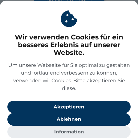
PflegeBetreuer
Wir verwenden Cookies für ein
Im Mediapark 5
besseres Erlebnis auf unserer
50670 Köln
Website.
Tel
+49 2233 959699
Mail
info@pflege-betreuer.de
Um unsere Webseite für Sie optimal zu gestalten
und fortlaufend verbessern zu können,
verwenden wir Cookies. Bitte akzeptieren Sie
Leistungen
diese.
Unternehmen
Akzeptieren
Ablehnen
Information