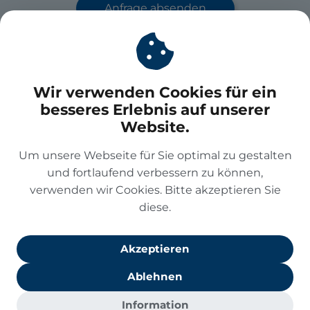
Anfrage absenden
PflegeBetreuer
Wir verwenden Cookies für ein
Im Mediapark 5
besseres Erlebnis auf unserer
50670 Köln
Website.
Tel
+49 2233 959699
Um unsere Webseite für Sie optimal zu gestalten
Mail
info@pflege-betreuer.de
und fortlaufend verbessern zu können,
verwenden wir Cookies. Bitte akzeptieren Sie
Leistungen
diese.
Unternehmen
Akzeptieren
Ablehnen
Information