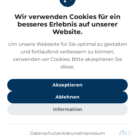
PflegeBetreuer
Wir verwenden Cookies für ein
Im Mediapark 5
besseres Erlebnis auf unserer
50670 Köln
Website.
Tel
+49 2233 959699
Um unsere Webseite für Sie optimal zu gestalten
Mail
info@pflege-betreuer.de
und fortlaufend verbessern zu können,
verwenden wir Cookies. Bitte akzeptieren Sie
Leistungen
diese.
Unternehmen
Akzeptieren
Ablehnen
Information
Impressum
Datenschutz
AGB
Datenschutzerklärung
Impressum