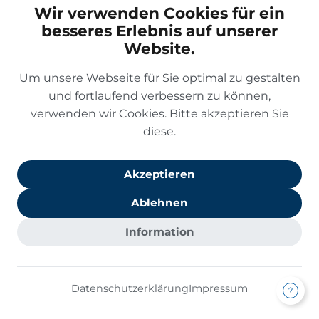
Wir verwenden Cookies für ein
besseres Erlebnis auf unserer
Telefonnummer *
Website.
Um unsere Webseite für Sie optimal zu gestalten
und fortlaufend verbessern zu können,
Ihre Nachricht *
verwenden wir Cookies. Bitte akzeptieren Sie
diese.
Akzeptieren
Ich bin damit einverstanden, dass die
Ablehnen
Gesundheit von Morgen GmbH mich
telefonisch oder per E-Mail kontaktiert. Ich
Information
habe die
Datenschutzerklärung
zur
Kenntnis genommen.*
Datenschutzerklärung
Impressum
INHALTSVERZEICHNIS